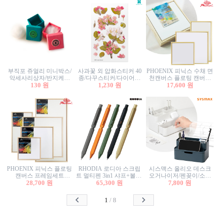
부직포 쥬얼리 미니박스/
사과꽃 외 압화스티커 40
PHOENIX 피닉스 수채 면
악세사리상자/반지케이
종/다꾸스티커/다이어리
천캔버스 플로팅 캔버스
스/반지상자/귀걸이상자/
130 원
꾸미기/꽃스티커/자연물
1,230 원
프레임세트 30x30cm/액자
17,600 원
귀걸이박스
스티커/팬시스티커
캔버스
PHOENIX 피닉스 플로팅
RHODIA 로디아 스크립
시스맥스 올리오 데스크
캔버스 프레임세트
트 멀티펜 3in1 샤프+볼펜/
오거나이저/펜꽂이/소품
50x50cm/액자캔버스/인테
28,700 원
무광택 알루미늄 육각배
65,300 원
꽂이/소품함/정리함/수납
7,800 원
리어소품
럴
함/화장품정리함/데스크
정리
1
/
8