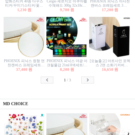
압화스티커 40종 다꾸스
Cergio 세르지오 아쿠아렐
PHOENIX 피닉스 아사천
티커/꾸미기스티커/꽃스
수채패드 300g 32x18cm
캔버스 프레임세트 3호F
티커/압화꽃책갈피/팬시
1,230 원
12매 1면제본
9,700 원
27.3x22cm 캔버스와 올림
17,200 원
스티커
액자세트/액자캔버스
PHOENIX 피닉스 원형 면
PHOENIX 피닉스 야광 아
[오늘출고] 아트사인 포멕
천캔버스 프레임세트
크릴물감 21ml 8색세트/야
스 2면 소화기커버
40cm/원형캔버스/플로팅
37,400 원
8,200 원
광물감
1470/1471/소화기커버/소
16,650 원
캔버스/액자캔버스
화기가림막/소화기보관
함/소화기거치대/소화기
1
/
3
안내판
MD CHOICE