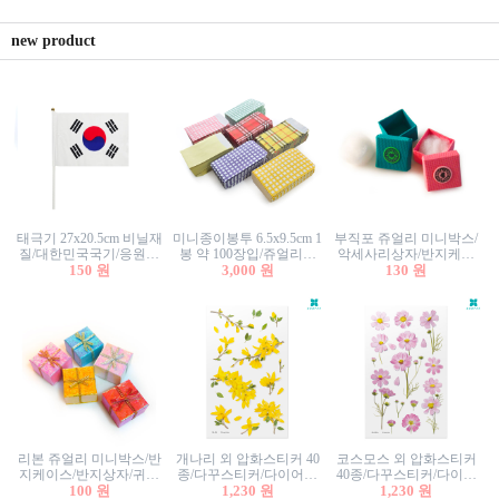
new product
태극기 27x20.5cm 비닐재
미니종이봉투 6.5x9.5cm 1
부직포 쥬얼리 미니박스/
질/대한민국국기/응원깃
봉 약 100장입/쥬얼리봉
악세사리상자/반지케이
발/행사깃발
150 원
투/증명사진봉투/악세사
3,000 원
스/반지상자/귀걸이상자/
130 원
리봉투/카드봉투/편지봉
귀걸이박스
투
리본 쥬얼리 미니박스/반
개나리 외 압화스티커 40
코스모스 외 압화스티커
지케이스/반지상자/귀걸
종/다꾸스티커/다이어리
40종/다꾸스티커/다이어
이상자/귀걸이박스/악세
100 원
꾸미기/꽃스티커/자연물
1,230 원
리꾸미기/꽃스티커/자연
1,230 원