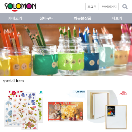
로그인
마이페이지
카테고리
장바구니
최근본상품
더보기
special item