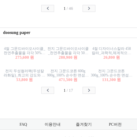
사리상자
스티커/팬시스티커
물스티커/팬시스티커
1
/
46
doosung paper
4절 그문드바이오사이클_
전지 그문드바이오사이클
4절 디자이너스칼라 458
천연추출물을 각각 50%이
_천연추출물을 각각 50%
칼라_과학적,체계적으로
상 함유한 친환경그래픽
275,600 원
이상 함유한 친환경그래
280,900 원
분류된 200색을 갖춘 색지
26,800 원
용지 600g
픽용지 600g
81.4g 116g 151g 209g 302g
전지 두성컬러팩(두성칼
전지 그문드코튼 600g
전지 그문드코튼
라화일)_최고의 강도와 평
900g_100% 순수한 면섬유
300g_100% 순수한 면섬유
활성을 지닌 다양한 컬러
53,800 원
로 만든 친환경프리미엄
471,500 원
로 만든 친환경프리미엄
131,300 원
의 색보드 157g 209g 262g
용지 110g 300g 600g 900g
용지 110g 300g 600g 900g
1
/
17
FAQ
이용안내
즐겨찾기
PC버전