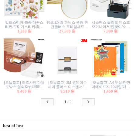
압화스티커 40종 다꾸스
PHOENIX 피닉스 원형 면
시스맥스 올리오 데스크
티커/꾸미기스티커/꽃스
천캔버스 프레임세트
오거나이저/펜꽂이/소품
티커/압화꽃책갈피/팬시
1,230 원
30cm/원형캔버스/플로팅
27,500 원
꽂이/소품함/정리함/수납
7,800 원
스티커
캔버스/액자캔버스
함/화장품정리함/데스크
정리
[오늘출고] 아트사인 다용
[오늘출고] 3M 원데이수
[오늘출고] A4 두성 단면
도박스 열쇠Key 4396/투
세미 플러스 디스펜서/소
머메이드지 10매입/매직
표함/건의함/모금함/응모
8,400 원
프트수세미5매+강력수세
9,910 원
터치/색지/색상지/색복사
1,460 원
함/추첨함/선거함/명함함/
미5매 포함
용지/POP용지/수채화WL/
이벤트함/투명박스
칼라색지/고급복사지
1
/
2
best of best