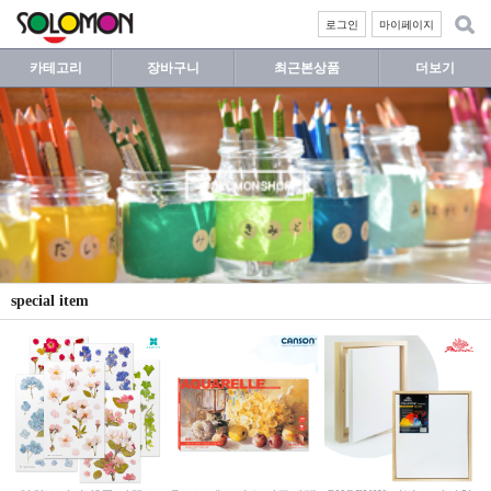
로그인
마이페이지
카테고리
장바구니
최근본상품
더보기
special item