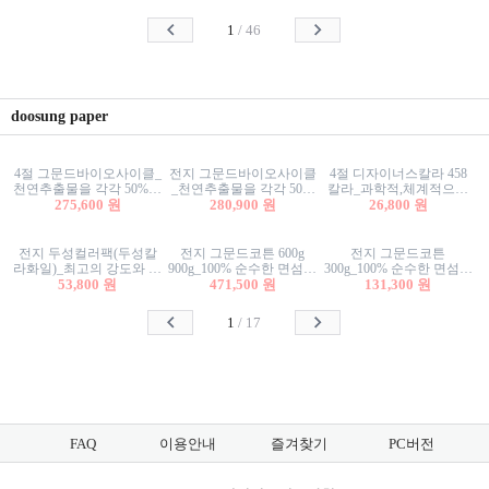
사리상자
스티커/팬시스티커
물스티커/팬시스티커
1
/
46
doosung paper
4절 그문드바이오사이클_
전지 그문드바이오사이클
4절 디자이너스칼라 458
천연추출물을 각각 50%이
_천연추출물을 각각 50%
칼라_과학적,체계적으로
상 함유한 친환경그래픽
275,600 원
이상 함유한 친환경그래
280,900 원
분류된 200색을 갖춘 색지
26,800 원
용지 600g
픽용지 600g
81.4g 116g 151g 209g 302g
전지 두성컬러팩(두성칼
전지 그문드코튼 600g
전지 그문드코튼
라화일)_최고의 강도와 평
900g_100% 순수한 면섬유
300g_100% 순수한 면섬유
활성을 지닌 다양한 컬러
53,800 원
로 만든 친환경프리미엄
471,500 원
로 만든 친환경프리미엄
131,300 원
의 색보드 157g 209g 262g
용지 110g 300g 600g 900g
용지 110g 300g 600g 900g
1
/
17
FAQ
이용안내
즐겨찾기
PC버전