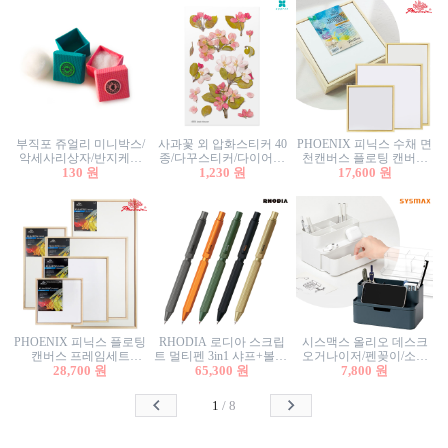
부직포 쥬얼리 미니박스/
사과꽃 외 압화스티커 40
PHOENIX 피닉스 수채 면
악세사리상자/반지케이
종/다꾸스티커/다이어리
천캔버스 플로팅 캔버스
스/반지상자/귀걸이상자/
130 원
꾸미기/꽃스티커/자연물
1,230 원
프레임세트 30x30cm/액자
17,600 원
귀걸이박스
스티커/팬시스티커
캔버스
PHOENIX 피닉스 플로팅
RHODIA 로디아 스크립
시스맥스 올리오 데스크
캔버스 프레임세트
트 멀티펜 3in1 샤프+볼펜/
오거나이저/펜꽂이/소품
50x50cm/액자캔버스/인테
28,700 원
무광택 알루미늄 육각배
65,300 원
꽂이/소품함/정리함/수납
7,800 원
리어소품
럴
함/화장품정리함/데스크
정리
1
/
8