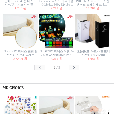
압화스티커 40종 다꾸스
Cergio 세르지오 아쿠아렐
PHOENIX 피닉스 아사천
티커/꾸미기스티커/꽃스
수채패드 300g 32x18cm
캔버스 프레임세트 3호F
티커/압화꽃책갈피/팬시
1,230 원
12매 1면제본
9,700 원
27.3x22cm 캔버스와 올림
17,200 원
스티커
액자세트/액자캔버스
PHOENIX 피닉스 원형 면
PHOENIX 피닉스 야광 아
[오늘출고] 아트사인 포멕
천캔버스 프레임세트
크릴물감 21ml 8색세트/야
스 2면 소화기커버
40cm/원형캔버스/플로팅
37,400 원
8,200 원
광물감
1470/1471/소화기커버/소
16,650 원
캔버스/액자캔버스
화기가림막/소화기보관
함/소화기거치대/소화기
1
/
3
안내판
MD CHOICE