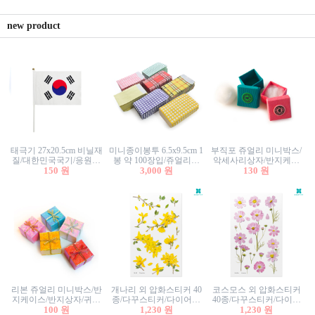
new product
태극기 27x20.5cm 비닐재
미니종이봉투 6.5x9.5cm 1
부직포 쥬얼리 미니박스/
질/대한민국국기/응원깃
봉 약 100장입/쥬얼리봉
악세사리상자/반지케이
발/행사깃발
150 원
투/증명사진봉투/악세사
3,000 원
스/반지상자/귀걸이상자/
130 원
리봉투/카드봉투/편지봉
귀걸이박스
투
리본 쥬얼리 미니박스/반
개나리 외 압화스티커 40
코스모스 외 압화스티커
지케이스/반지상자/귀걸
종/다꾸스티커/다이어리
40종/다꾸스티커/다이어
이상자/귀걸이박스/악세
100 원
꾸미기/꽃스티커/자연물
1,230 원
리꾸미기/꽃스티커/자연
1,230 원