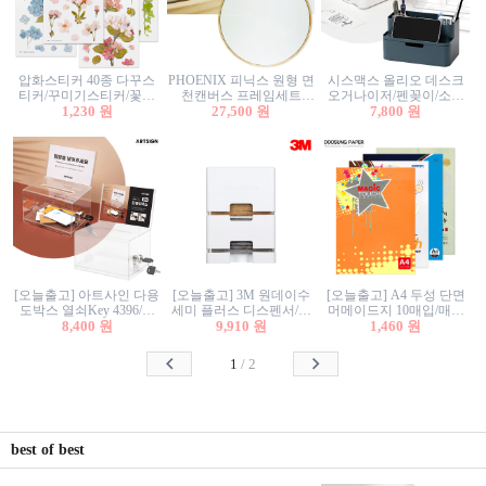
압화스티커 40종 다꾸스
PHOENIX 피닉스 원형 면
시스맥스 올리오 데스크
티커/꾸미기스티커/꽃스
천캔버스 프레임세트
오거나이저/펜꽂이/소품
티커/압화꽃책갈피/팬시
1,230 원
30cm/원형캔버스/플로팅
27,500 원
꽂이/소품함/정리함/수납
7,800 원
스티커
캔버스/액자캔버스
함/화장품정리함/데스크
정리
[오늘출고] 아트사인 다용
[오늘출고] 3M 원데이수
[오늘출고] A4 두성 단면
도박스 열쇠Key 4396/투
세미 플러스 디스펜서/소
머메이드지 10매입/매직
표함/건의함/모금함/응모
8,400 원
프트수세미5매+강력수세
9,910 원
터치/색지/색상지/색복사
1,460 원
함/추첨함/선거함/명함함/
미5매 포함
용지/POP용지/수채화WL/
이벤트함/투명박스
칼라색지/고급복사지
1
/
2
best of best