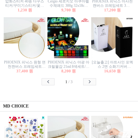
압화스티커 40종 다꾸스
Cergio 세르지오 아쿠아렐
PHOENIX 피닉스 아사천
티커/꾸미기스티커/꽃스
수채패드 300g 32x18cm
캔버스 프레임세트 3호F
티커/압화꽃책갈피/팬시
1,230 원
12매 1면제본
9,700 원
27.3x22cm 캔버스와 올림
17,200 원
스티커
액자세트/액자캔버스
PHOENIX 피닉스 원형 면
PHOENIX 피닉스 야광 아
[오늘출고] 아트사인 포멕
천캔버스 프레임세트
크릴물감 21ml 8색세트/야
스 2면 소화기커버
40cm/원형캔버스/플로팅
37,400 원
8,200 원
광물감
1470/1471/소화기커버/소
16,650 원
캔버스/액자캔버스
화기가림막/소화기보관
함/소화기거치대/소화기
1
/
3
안내판
MD CHOICE