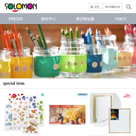
로그인
마이페이지
카테고리
장바구니
최근본상품
더보기
special item