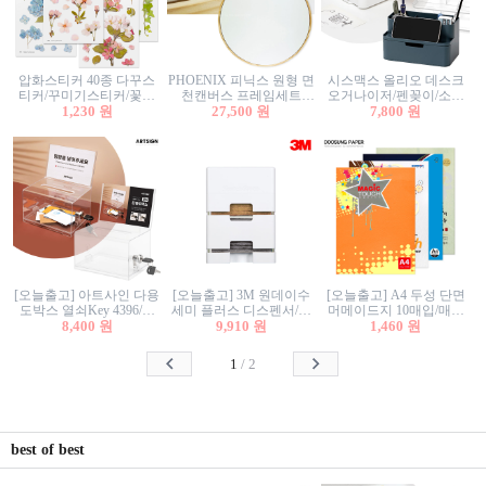
압화스티커 40종 다꾸스
PHOENIX 피닉스 원형 면
시스맥스 올리오 데스크
티커/꾸미기스티커/꽃스
천캔버스 프레임세트
오거나이저/펜꽂이/소품
티커/압화꽃책갈피/팬시
1,230 원
30cm/원형캔버스/플로팅
27,500 원
꽂이/소품함/정리함/수납
7,800 원
스티커
캔버스/액자캔버스
함/화장품정리함/데스크
정리
[오늘출고] 아트사인 다용
[오늘출고] 3M 원데이수
[오늘출고] A4 두성 단면
도박스 열쇠Key 4396/투
세미 플러스 디스펜서/소
머메이드지 10매입/매직
표함/건의함/모금함/응모
8,400 원
프트수세미5매+강력수세
9,910 원
터치/색지/색상지/색복사
1,460 원
함/추첨함/선거함/명함함/
미5매 포함
용지/POP용지/수채화WL/
이벤트함/투명박스
칼라색지/고급복사지
1
/
2
best of best