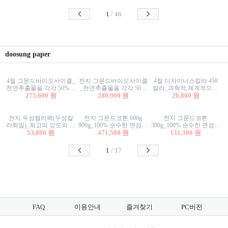
사리상자
스티커/팬시스티커
물스티커/팬시스티커
1
/
46
doosung paper
4절 그문드바이오사이클_
전지 그문드바이오사이클
4절 디자이너스칼라 458
천연추출물을 각각 50%이
_천연추출물을 각각 50%
칼라_과학적,체계적으로
상 함유한 친환경그래픽
275,600 원
이상 함유한 친환경그래
280,900 원
분류된 200색을 갖춘 색지
26,800 원
용지 600g
픽용지 600g
81.4g 116g 151g 209g 302g
전지 두성컬러팩(두성칼
전지 그문드코튼 600g
전지 그문드코튼
라화일)_최고의 강도와 평
900g_100% 순수한 면섬유
300g_100% 순수한 면섬유
활성을 지닌 다양한 컬러
53,800 원
로 만든 친환경프리미엄
471,500 원
로 만든 친환경프리미엄
131,300 원
의 색보드 157g 209g 262g
용지 110g 300g 600g 900g
용지 110g 300g 600g 900g
1
/
17
FAQ
이용안내
즐겨찾기
PC버전