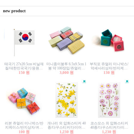
new product
태극기 27x20.5cm 비닐재
미니종이봉투 6.5x9.5cm 1
부직포 쥬얼리 미니박스/
질/대한민국국기/응원깃
봉 약 100장입/쥬얼리봉
악세사리상자/반지케이
발/행사깃발
150 원
투/증명사진봉투/악세사
3,000 원
스/반지상자/귀걸이상자/
130 원
리봉투/카드봉투/편지봉
귀걸이박스
투
리본 쥬얼리 미니박스/반
개나리 외 압화스티커 40
코스모스 외 압화스티커
지케이스/반지상자/귀걸
종/다꾸스티커/다이어리
40종/다꾸스티커/다이어
이상자/귀걸이박스/악세
100 원
꾸미기/꽃스티커/자연물
1,230 원
리꾸미기/꽃스티커/자연
1,230 원