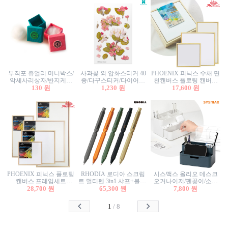
부직포 쥬얼리 미니박스/
사과꽃 외 압화스티커 40
PHOENIX 피닉스 수채 면
악세사리상자/반지케이
종/다꾸스티커/다이어리
천캔버스 플로팅 캔버스
스/반지상자/귀걸이상자/
130 원
꾸미기/꽃스티커/자연물
1,230 원
프레임세트 30x30cm/액자
17,600 원
귀걸이박스
스티커/팬시스티커
캔버스
PHOENIX 피닉스 플로팅
RHODIA 로디아 스크립
시스맥스 올리오 데스크
캔버스 프레임세트
트 멀티펜 3in1 샤프+볼펜/
오거나이저/펜꽂이/소품
50x50cm/액자캔버스/인테
28,700 원
무광택 알루미늄 육각배
65,300 원
꽂이/소품함/정리함/수납
7,800 원
리어소품
럴
함/화장품정리함/데스크
정리
1
/
8