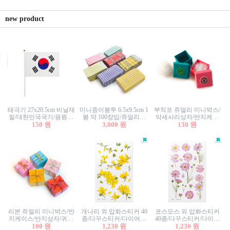
new product
태극기 27x20.5cm 비닐재
미니종이봉투 6.5x9.5cm 1
부직포 쥬얼리 미니박스/
질/대한민국국기/응원깃
봉 약 100장입/쥬얼리봉
악세사리상자/반지케이
발/행사깃발
150 원
투/증명사진봉투/악세사
3,000 원
스/반지상자/귀걸이상자/
130 원
리봉투/카드봉투/편지봉
귀걸이박스
투
리본 쥬얼리 미니박스/반
개나리 외 압화스티커 40
코스모스 외 압화스티커
지케이스/반지상자/귀걸
종/다꾸스티커/다이어리
40종/다꾸스티커/다이어
이상자/귀걸이박스/악세
100 원
꾸미기/꽃스티커/자연물
1,230 원
리꾸미기/꽃스티커/자연
1,230 원