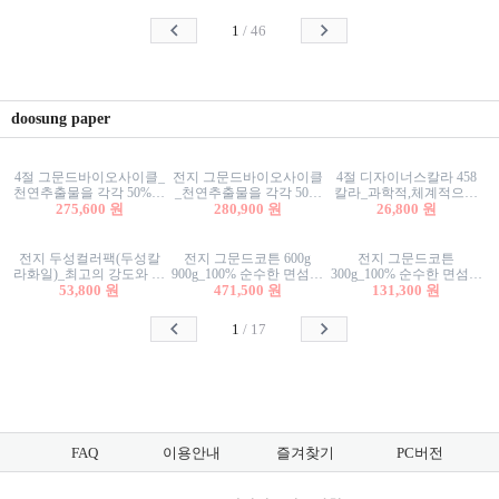
사리상자
스티커/팬시스티커
물스티커/팬시스티커
1
/
46
doosung paper
4절 그문드바이오사이클_
전지 그문드바이오사이클
4절 디자이너스칼라 458
천연추출물을 각각 50%이
_천연추출물을 각각 50%
칼라_과학적,체계적으로
상 함유한 친환경그래픽
275,600 원
이상 함유한 친환경그래
280,900 원
분류된 200색을 갖춘 색지
26,800 원
용지 600g
픽용지 600g
81.4g 116g 151g 209g 302g
전지 두성컬러팩(두성칼
전지 그문드코튼 600g
전지 그문드코튼
라화일)_최고의 강도와 평
900g_100% 순수한 면섬유
300g_100% 순수한 면섬유
활성을 지닌 다양한 컬러
53,800 원
로 만든 친환경프리미엄
471,500 원
로 만든 친환경프리미엄
131,300 원
의 색보드 157g 209g 262g
용지 110g 300g 600g 900g
용지 110g 300g 600g 900g
1
/
17
FAQ
이용안내
즐겨찾기
PC버전