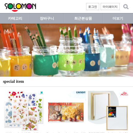
로그인
마이페이지
카테고리
장바구니
최근본상품
더보기
special item