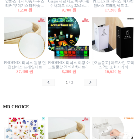
압화스티커 40종 다꾸스
Cergio 세르지오 아쿠아렐
PHOENIX 피닉스 아사천
티커/꾸미기스티커/꽃스
수채패드 300g 32x18cm
캔버스 프레임세트 3호F
티커/압화꽃책갈피/팬시
1,230 원
12매 1면제본
9,700 원
27.3x22cm 캔버스와 올림
17,200 원
스티커
액자세트/액자캔버스
PHOENIX 피닉스 원형 면
PHOENIX 피닉스 야광 아
[오늘출고] 아트사인 포멕
천캔버스 프레임세트
크릴물감 21ml 8색세트/야
스 2면 소화기커버
40cm/원형캔버스/플로팅
37,400 원
8,200 원
광물감
1470/1471/소화기커버/소
16,650 원
캔버스/액자캔버스
화기가림막/소화기보관
함/소화기거치대/소화기
1
/
3
안내판
MD CHOICE