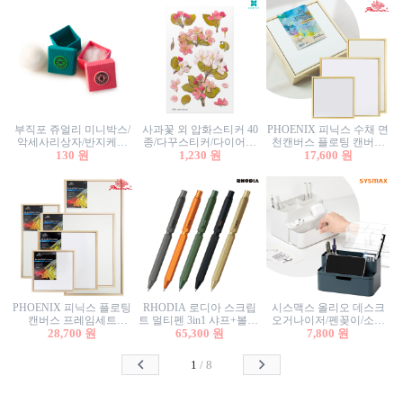
부직포 쥬얼리 미니박스/
사과꽃 외 압화스티커 40
PHOENIX 피닉스 수채 면
악세사리상자/반지케이
종/다꾸스티커/다이어리
천캔버스 플로팅 캔버스
스/반지상자/귀걸이상자/
130 원
꾸미기/꽃스티커/자연물
1,230 원
프레임세트 30x30cm/액자
17,600 원
귀걸이박스
스티커/팬시스티커
캔버스
PHOENIX 피닉스 플로팅
RHODIA 로디아 스크립
시스맥스 올리오 데스크
캔버스 프레임세트
트 멀티펜 3in1 샤프+볼펜/
오거나이저/펜꽂이/소품
50x50cm/액자캔버스/인테
28,700 원
무광택 알루미늄 육각배
65,300 원
꽂이/소품함/정리함/수납
7,800 원
리어소품
럴
함/화장품정리함/데스크
정리
1
/
8