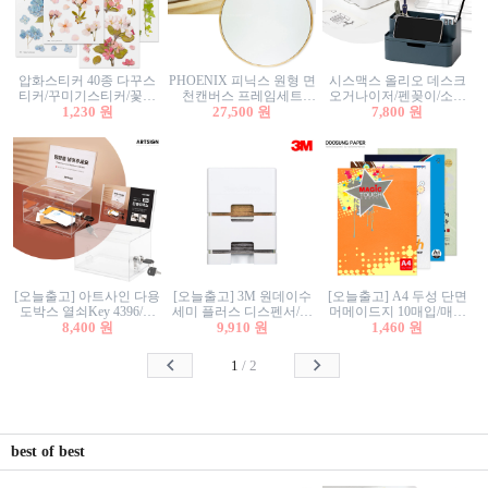
압화스티커 40종 다꾸스
PHOENIX 피닉스 원형 면
시스맥스 올리오 데스크
티커/꾸미기스티커/꽃스
천캔버스 프레임세트
오거나이저/펜꽂이/소품
티커/압화꽃책갈피/팬시
1,230 원
30cm/원형캔버스/플로팅
27,500 원
꽂이/소품함/정리함/수납
7,800 원
스티커
캔버스/액자캔버스
함/화장품정리함/데스크
정리
[오늘출고] 아트사인 다용
[오늘출고] 3M 원데이수
[오늘출고] A4 두성 단면
도박스 열쇠Key 4396/투
세미 플러스 디스펜서/소
머메이드지 10매입/매직
표함/건의함/모금함/응모
8,400 원
프트수세미5매+강력수세
9,910 원
터치/색지/색상지/색복사
1,460 원
함/추첨함/선거함/명함함/
미5매 포함
용지/POP용지/수채화WL/
이벤트함/투명박스
칼라색지/고급복사지
1
/
2
best of best