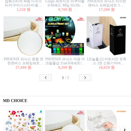
압화스티커 40종 다꾸스
Cergio 세르지오 아쿠아렐
PHOENIX 피닉스 아사천
티커/꾸미기스티커/꽃스
수채패드 300g 32x18cm
캔버스 프레임세트 3호F
티커/압화꽃책갈피/팬시
1,230 원
12매 1면제본
9,700 원
27.3x22cm 캔버스와 올림
17,200 원
스티커
액자세트/액자캔버스
PHOENIX 피닉스 원형 면
PHOENIX 피닉스 야광 아
[오늘출고] 아트사인 포멕
천캔버스 프레임세트
크릴물감 21ml 8색세트/야
스 2면 소화기커버
40cm/원형캔버스/플로팅
37,400 원
8,200 원
광물감
1470/1471/소화기커버/소
16,650 원
캔버스/액자캔버스
화기가림막/소화기보관
함/소화기거치대/소화기
1
/
3
안내판
MD CHOICE