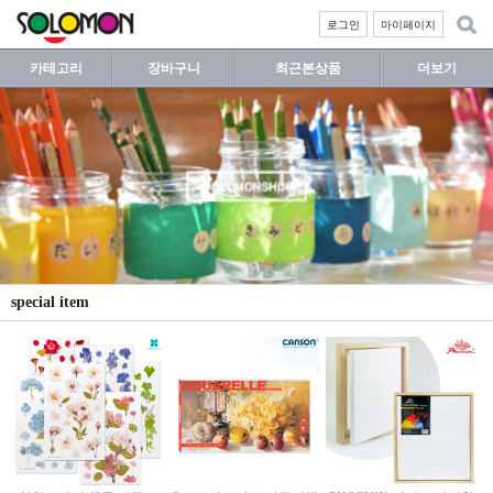
로그인
마이페이지
카테고리
장바구니
최근본상품
더보기
special item