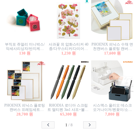
부직포 쥬얼리 미니박스/
사과꽃 외 압화스티커 40
PHOENIX 피닉스 수채 면
악세사리상자/반지케이
종/다꾸스티커/다이어리
천캔버스 플로팅 캔버스
스/반지상자/귀걸이상자/
130 원
꾸미기/꽃스티커/자연물
1,230 원
프레임세트 30x30cm/액자
17,600 원
귀걸이박스
스티커/팬시스티커
캔버스
PHOENIX 피닉스 플로팅
RHODIA 로디아 스크립
시스맥스 올리오 데스크
캔버스 프레임세트
트 멀티펜 3in1 샤프+볼펜/
오거나이저/펜꽂이/소품
50x50cm/액자캔버스/인테
28,700 원
무광택 알루미늄 육각배
65,300 원
꽂이/소품함/정리함/수납
7,800 원
리어소품
럴
함/화장품정리함/데스크
정리
1
/
8