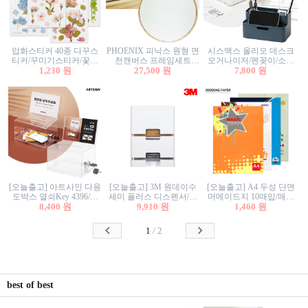
압화스티커 40종 다꾸스
PHOENIX 피닉스 원형 면
시스맥스 올리오 데스크
티커/꾸미기스티커/꽃스
천캔버스 프레임세트
오거나이저/펜꽂이/소품
티커/압화꽃책갈피/팬시
1,230 원
30cm/원형캔버스/플로팅
27,500 원
꽂이/소품함/정리함/수납
7,800 원
스티커
캔버스/액자캔버스
함/화장품정리함/데스크
정리
[오늘출고] 아트사인 다용
[오늘출고] 3M 원데이수
[오늘출고] A4 두성 단면
도박스 열쇠Key 4396/투
세미 플러스 디스펜서/소
머메이드지 10매입/매직
표함/건의함/모금함/응모
8,400 원
프트수세미5매+강력수세
9,910 원
터치/색지/색상지/색복사
1,460 원
함/추첨함/선거함/명함함/
미5매 포함
용지/POP용지/수채화WL/
이벤트함/투명박스
칼라색지/고급복사지
1
/
2
best of best