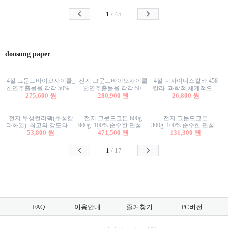
사리상자
스티커/팬시스티커
물스티커/팬시스티커
1
/
45
doosung paper
4절 그문드바이오사이클_
전지 그문드바이오사이클
4절 디자이너스칼라 458
천연추출물을 각각 50%이
_천연추출물을 각각 50%
칼라_과학적,체계적으로
상 함유한 친환경그래픽
275,600 원
이상 함유한 친환경그래
280,900 원
분류된 200색을 갖춘 색지
26,800 원
용지 600g
픽용지 600g
81.4g 116g 151g 209g 302g
전지 두성컬러팩(두성칼
전지 그문드코튼 600g
전지 그문드코튼
라화일)_최고의 강도와 평
900g_100% 순수한 면섬유
300g_100% 순수한 면섬유
활성을 지닌 다양한 컬러
53,800 원
로 만든 친환경프리미엄
471,500 원
로 만든 친환경프리미엄
131,300 원
의 색보드 157g 209g 262g
용지 110g 300g 600g 900g
용지 110g 300g 600g 900g
1
/
17
FAQ
이용안내
즐겨찾기
PC버전