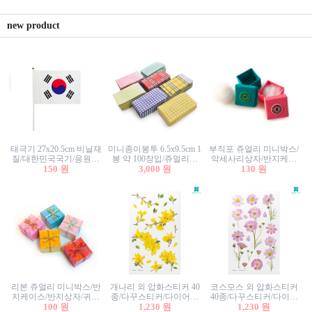
new product
태극기 27x20.5cm 비닐재
미니종이봉투 6.5x9.5cm 1
부직포 쥬얼리 미니박스/
질/대한민국국기/응원깃
봉 약 100장입/쥬얼리봉
악세사리상자/반지케이
발/행사깃발
150 원
투/증명사진봉투/악세사
3,000 원
스/반지상자/귀걸이상자/
130 원
리봉투/카드봉투/편지봉
귀걸이박스
투
리본 쥬얼리 미니박스/반
개나리 외 압화스티커 40
코스모스 외 압화스티커
지케이스/반지상자/귀걸
종/다꾸스티커/다이어리
40종/다꾸스티커/다이어
이상자/귀걸이박스/악세
100 원
꾸미기/꽃스티커/자연물
1,230 원
리꾸미기/꽃스티커/자연
1,230 원