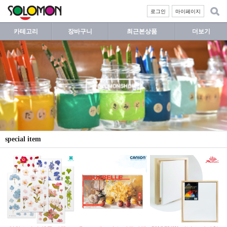
로그인
마이페이지
카테고리
장바구니
최근본상품
더보기
special item