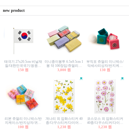
new product
태극기 27x20.5cm 비닐재
미니종이봉투 6.5x9.5cm 1
부직포 쥬얼리 미니박스/
질/대한민국국기/응원깃
봉 약 100장입/쥬얼리봉
악세사리상자/반지케이
발/행사깃발
150 원
투/증명사진봉투/악세사
3,000 원
스/반지상자/귀걸이상자/
130 원
리봉투/카드봉투/편지봉
귀걸이박스
투
리본 쥬얼리 미니박스/반
개나리 외 압화스티커 40
코스모스 외 압화스티커
지케이스/반지상자/귀걸
종/다꾸스티커/다이어리
40종/다꾸스티커/다이어
이상자/귀걸이박스/악세
100 원
꾸미기/꽃스티커/자연물
1,230 원
리꾸미기/꽃스티커/자연
1,230 원