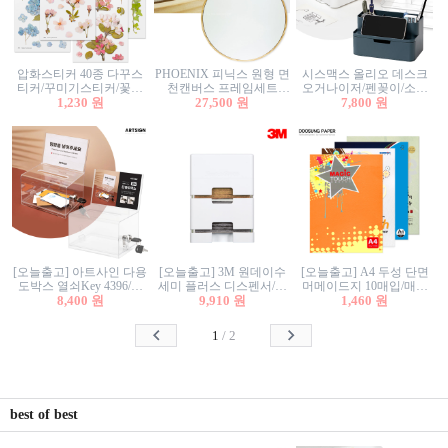
압화스티커 40종 다꾸스
PHOENIX 피닉스 원형 면
시스맥스 올리오 데스크
티커/꾸미기스티커/꽃스
천캔버스 프레임세트
오거나이저/펜꽂이/소품
티커/압화꽃책갈피/팬시
1,230 원
30cm/원형캔버스/플로팅
27,500 원
꽂이/소품함/정리함/수납
7,800 원
스티커
캔버스/액자캔버스
함/화장품정리함/데스크
정리
[오늘출고] 아트사인 다용
[오늘출고] 3M 원데이수
[오늘출고] A4 두성 단면
도박스 열쇠Key 4396/투
세미 플러스 디스펜서/소
머메이드지 10매입/매직
표함/건의함/모금함/응모
8,400 원
프트수세미5매+강력수세
9,910 원
터치/색지/색상지/색복사
1,460 원
함/추첨함/선거함/명함함/
미5매 포함
용지/POP용지/수채화WL/
이벤트함/투명박스
칼라색지/고급복사지
1
/
2
best of best