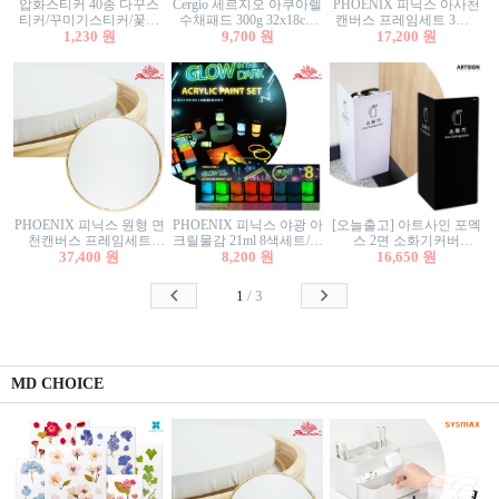
압화스티커 40종 다꾸스
Cergio 세르지오 아쿠아렐
PHOENIX 피닉스 아사천
티커/꾸미기스티커/꽃스
수채패드 300g 32x18cm
캔버스 프레임세트 3호F
티커/압화꽃책갈피/팬시
1,230 원
12매 1면제본
9,700 원
27.3x22cm 캔버스와 올림
17,200 원
스티커
액자세트/액자캔버스
PHOENIX 피닉스 원형 면
PHOENIX 피닉스 야광 아
[오늘출고] 아트사인 포멕
천캔버스 프레임세트
크릴물감 21ml 8색세트/야
스 2면 소화기커버
40cm/원형캔버스/플로팅
37,400 원
8,200 원
광물감
1470/1471/소화기커버/소
16,650 원
캔버스/액자캔버스
화기가림막/소화기보관
함/소화기거치대/소화기
1
/
3
안내판
MD CHOICE