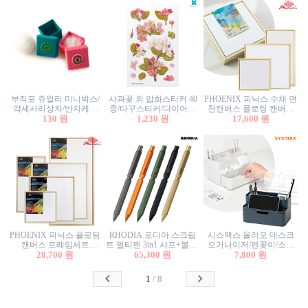
부직포 쥬얼리 미니박스/
사과꽃 외 압화스티커 40
PHOENIX 피닉스 수채 면
악세사리상자/반지케이
종/다꾸스티커/다이어리
천캔버스 플로팅 캔버스
스/반지상자/귀걸이상자/
130 원
꾸미기/꽃스티커/자연물
1,230 원
프레임세트 30x30cm/액자
17,600 원
귀걸이박스
스티커/팬시스티커
캔버스
PHOENIX 피닉스 플로팅
RHODIA 로디아 스크립
시스맥스 올리오 데스크
캔버스 프레임세트
트 멀티펜 3in1 샤프+볼펜/
오거나이저/펜꽂이/소품
50x50cm/액자캔버스/인테
28,700 원
무광택 알루미늄 육각배
65,300 원
꽂이/소품함/정리함/수납
7,800 원
리어소품
럴
함/화장품정리함/데스크
정리
1
/
8