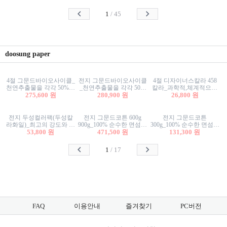
사리상자
스티커/팬시스티커
물스티커/팬시스티커
1
/
45
doosung paper
4절 그문드바이오사이클_
전지 그문드바이오사이클
4절 디자이너스칼라 458
천연추출물을 각각 50%이
_천연추출물을 각각 50%
칼라_과학적,체계적으로
상 함유한 친환경그래픽
275,600 원
이상 함유한 친환경그래
280,900 원
분류된 200색을 갖춘 색지
26,800 원
용지 600g
픽용지 600g
81.4g 116g 151g 209g 302g
전지 두성컬러팩(두성칼
전지 그문드코튼 600g
전지 그문드코튼
라화일)_최고의 강도와 평
900g_100% 순수한 면섬유
300g_100% 순수한 면섬유
활성을 지닌 다양한 컬러
53,800 원
로 만든 친환경프리미엄
471,500 원
로 만든 친환경프리미엄
131,300 원
의 색보드 157g 209g 262g
용지 110g 300g 600g 900g
용지 110g 300g 600g 900g
1
/
17
FAQ
이용안내
즐겨찾기
PC버전