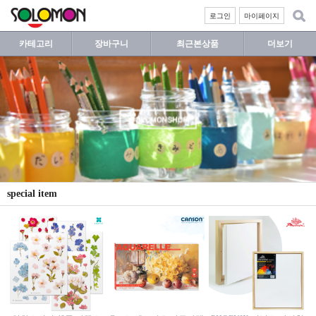
로그인
마이페이지
카테고리
장바구니
최근본상품
더보기
special item