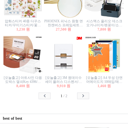
압화스티커 40종 다꾸스
PHOENIX 피닉스 원형 면
시스맥스 올리오 데스크
티커/꾸미기스티커/꽃스
천캔버스 프레임세트
오거나이저/펜꽂이/소품
티커/압화꽃책갈피/팬시
1,230 원
30cm/원형캔버스/플로팅
27,500 원
꽂이/소품함/정리함/수납
7,800 원
스티커
캔버스/액자캔버스
함/화장품정리함/데스크
정리
[오늘출고] 아트사인 다용
[오늘출고] 3M 원데이수
[오늘출고] A4 두성 단면
도박스 열쇠Key 4396/투
세미 플러스 디스펜서/소
머메이드지 10매입/매직
표함/건의함/모금함/응모
8,400 원
프트수세미5매+강력수세
9,910 원
터치/색지/색상지/색복사
1,460 원
함/추첨함/선거함/명함함/
미5매 포함
용지/POP용지/수채화WL/
이벤트함/투명박스
칼라색지/고급복사지
1
/
2
best of best