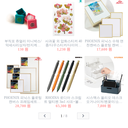
부직포 쥬얼리 미니박스/
사과꽃 외 압화스티커 40
PHOENIX 피닉스 수채 면
악세사리상자/반지케이
종/다꾸스티커/다이어리
천캔버스 플로팅 캔버스
스/반지상자/귀걸이상자/
130 원
꾸미기/꽃스티커/자연물
1,230 원
프레임세트 30x30cm/액자
17,600 원
귀걸이박스
스티커/팬시스티커
캔버스
PHOENIX 피닉스 플로팅
RHODIA 로디아 스크립
시스맥스 올리오 데스크
캔버스 프레임세트
트 멀티펜 3in1 샤프+볼펜/
오거나이저/펜꽂이/소품
50x50cm/액자캔버스/인테
28,700 원
무광택 알루미늄 육각배
65,300 원
꽂이/소품함/정리함/수납
7,800 원
리어소품
럴
함/화장품정리함/데스크
정리
1
/
8