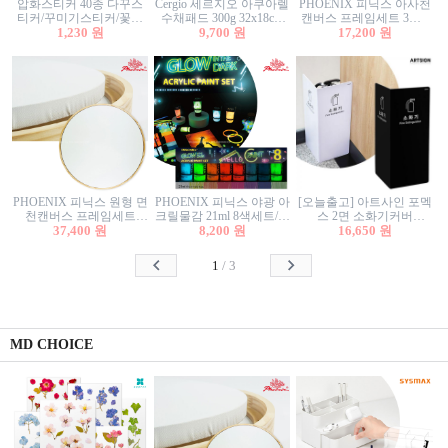
압화스티커 40종 다꾸스
Cergio 세르지오 아쿠아렐
PHOENIX 피닉스 아사천
티커/꾸미기스티커/꽃스
수채패드 300g 32x18cm
캔버스 프레임세트 3호F
티커/압화꽃책갈피/팬시
1,230 원
12매 1면제본
9,700 원
27.3x22cm 캔버스와 올림
17,200 원
스티커
액자세트/액자캔버스
PHOENIX 피닉스 원형 면
PHOENIX 피닉스 야광 아
[오늘출고] 아트사인 포멕
천캔버스 프레임세트
크릴물감 21ml 8색세트/야
스 2면 소화기커버
40cm/원형캔버스/플로팅
37,400 원
8,200 원
광물감
1470/1471/소화기커버/소
16,650 원
캔버스/액자캔버스
화기가림막/소화기보관
함/소화기거치대/소화기
1
/
3
안내판
MD CHOICE