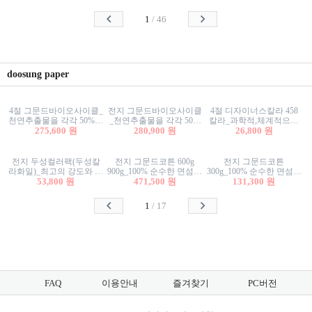
사리상자
스티커/팬시스티커
물스티커/팬시스티커
1
/
46
doosung paper
4절 그문드바이오사이클_
전지 그문드바이오사이클
4절 디자이너스칼라 458
천연추출물을 각각 50%이
_천연추출물을 각각 50%
칼라_과학적,체계적으로
상 함유한 친환경그래픽
275,600 원
이상 함유한 친환경그래
280,900 원
분류된 200색을 갖춘 색지
26,800 원
용지 600g
픽용지 600g
81.4g 116g 151g 209g 302g
전지 두성컬러팩(두성칼
전지 그문드코튼 600g
전지 그문드코튼
라화일)_최고의 강도와 평
900g_100% 순수한 면섬유
300g_100% 순수한 면섬유
활성을 지닌 다양한 컬러
53,800 원
로 만든 친환경프리미엄
471,500 원
로 만든 친환경프리미엄
131,300 원
의 색보드 157g 209g 262g
용지 110g 300g 600g 900g
용지 110g 300g 600g 900g
1
/
17
FAQ
이용안내
즐겨찾기
PC버전