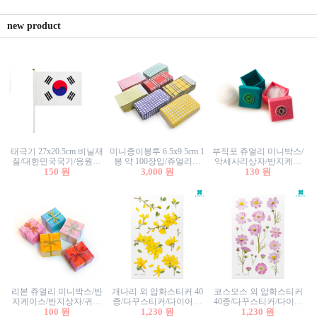
new product
태극기 27x20.5cm 비닐재
미니종이봉투 6.5x9.5cm 1
부직포 쥬얼리 미니박스/
질/대한민국국기/응원깃
봉 약 100장입/쥬얼리봉
악세사리상자/반지케이
발/행사깃발
150 원
투/증명사진봉투/악세사
3,000 원
스/반지상자/귀걸이상자/
130 원
리봉투/카드봉투/편지봉
귀걸이박스
투
리본 쥬얼리 미니박스/반
개나리 외 압화스티커 40
코스모스 외 압화스티커
지케이스/반지상자/귀걸
종/다꾸스티커/다이어리
40종/다꾸스티커/다이어
이상자/귀걸이박스/악세
100 원
꾸미기/꽃스티커/자연물
1,230 원
리꾸미기/꽃스티커/자연
1,230 원