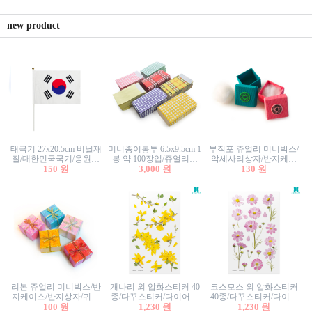
new product
태극기 27x20.5cm 비닐재
미니종이봉투 6.5x9.5cm 1
부직포 쥬얼리 미니박스/
질/대한민국국기/응원깃
봉 약 100장입/쥬얼리봉
악세사리상자/반지케이
발/행사깃발
150 원
투/증명사진봉투/악세사
3,000 원
스/반지상자/귀걸이상자/
130 원
리봉투/카드봉투/편지봉
귀걸이박스
투
리본 쥬얼리 미니박스/반
개나리 외 압화스티커 40
코스모스 외 압화스티커
지케이스/반지상자/귀걸
종/다꾸스티커/다이어리
40종/다꾸스티커/다이어
이상자/귀걸이박스/악세
100 원
꾸미기/꽃스티커/자연물
1,230 원
리꾸미기/꽃스티커/자연
1,230 원