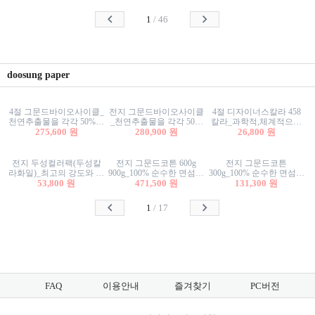
사리상자
스티커/팬시스티커
물스티커/팬시스티커
1
/
46
doosung paper
4절 그문드바이오사이클_
전지 그문드바이오사이클
4절 디자이너스칼라 458
천연추출물을 각각 50%이
_천연추출물을 각각 50%
칼라_과학적,체계적으로
상 함유한 친환경그래픽
275,600 원
이상 함유한 친환경그래
280,900 원
분류된 200색을 갖춘 색지
26,800 원
용지 600g
픽용지 600g
81.4g 116g 151g 209g 302g
전지 두성컬러팩(두성칼
전지 그문드코튼 600g
전지 그문드코튼
라화일)_최고의 강도와 평
900g_100% 순수한 면섬유
300g_100% 순수한 면섬유
활성을 지닌 다양한 컬러
53,800 원
로 만든 친환경프리미엄
471,500 원
로 만든 친환경프리미엄
131,300 원
의 색보드 157g 209g 262g
용지 110g 300g 600g 900g
용지 110g 300g 600g 900g
1
/
17
FAQ
이용안내
즐겨찾기
PC버전