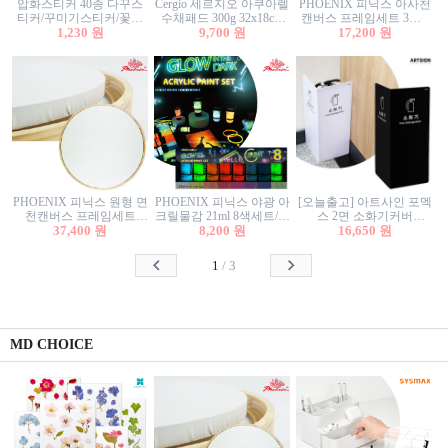
압화스티커 40종 다꾸스
Cergio 세르지오 아쿠아렐
PHOENIX 피닉스 아사천
티커/꾸미기스티커/꽃스
수채패드 300g 32x18cm
캔버스 프레임세트 3호F
티커/압화꽃책갈피/팬시
1,230 원
12매 1면제본
9,700 원
27.3x22cm 캔버스와 올림
17,200 원
스티커
액자세트/액자캔버스
PHOENIX 피닉스 원형 면
PHOENIX 피닉스 야광 아
[오늘출고] 아트사인 포멕
천캔버스 프레임세트
크릴물감 21ml 8색세트/야
스 2면 소화기커버
40cm/원형캔버스/플로팅
37,400 원
8,200 원
광물감
1470/1471/소화기커버/소
16,650 원
캔버스/액자캔버스
화기가림막/소화기보관
함/소화기거치대/소화기
1
/
3
안내판
MD CHOICE