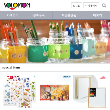
로그인
마이페이지
카테고리
장바구니
최근본상품
더보기
special item