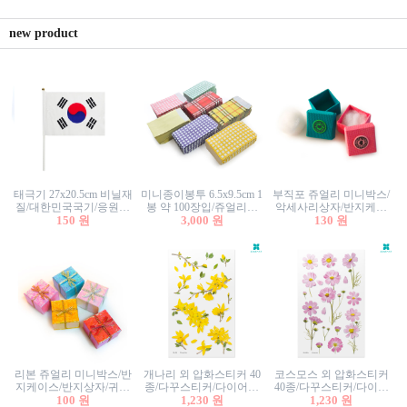
new product
태극기 27x20.5cm 비닐재
미니종이봉투 6.5x9.5cm 1
부직포 쥬얼리 미니박스/
질/대한민국국기/응원깃
봉 약 100장입/쥬얼리봉
악세사리상자/반지케이
발/행사깃발
150 원
투/증명사진봉투/악세사
3,000 원
스/반지상자/귀걸이상자/
130 원
리봉투/카드봉투/편지봉
귀걸이박스
투
리본 쥬얼리 미니박스/반
개나리 외 압화스티커 40
코스모스 외 압화스티커
지케이스/반지상자/귀걸
종/다꾸스티커/다이어리
40종/다꾸스티커/다이어
이상자/귀걸이박스/악세
100 원
꾸미기/꽃스티커/자연물
1,230 원
리꾸미기/꽃스티커/자연
1,230 원