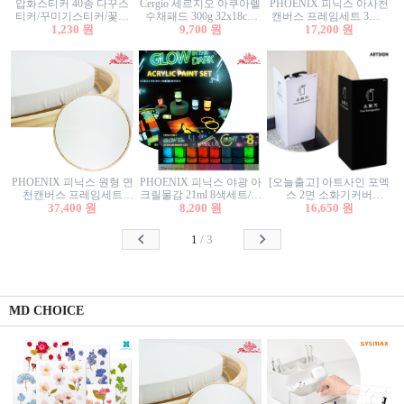
압화스티커 40종 다꾸스
Cergio 세르지오 아쿠아렐
PHOENIX 피닉스 아사천
티커/꾸미기스티커/꽃스
수채패드 300g 32x18cm
캔버스 프레임세트 3호F
티커/압화꽃책갈피/팬시
1,230 원
12매 1면제본
9,700 원
27.3x22cm 캔버스와 올림
17,200 원
스티커
액자세트/액자캔버스
PHOENIX 피닉스 원형 면
PHOENIX 피닉스 야광 아
[오늘출고] 아트사인 포멕
천캔버스 프레임세트
크릴물감 21ml 8색세트/야
스 2면 소화기커버
40cm/원형캔버스/플로팅
37,400 원
8,200 원
광물감
1470/1471/소화기커버/소
16,650 원
캔버스/액자캔버스
화기가림막/소화기보관
함/소화기거치대/소화기
1
/
3
안내판
MD CHOICE