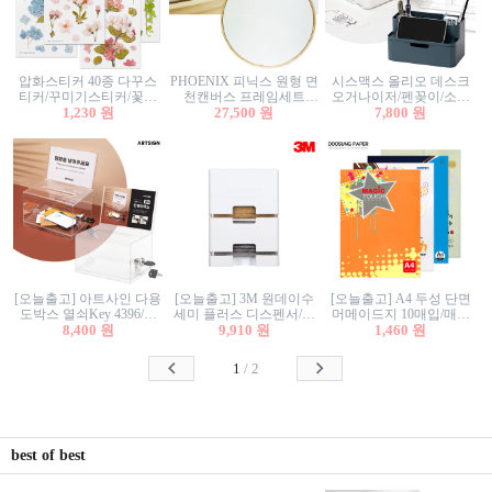
압화스티커 40종 다꾸스
PHOENIX 피닉스 원형 면
시스맥스 올리오 데스크
티커/꾸미기스티커/꽃스
천캔버스 프레임세트
오거나이저/펜꽂이/소품
티커/압화꽃책갈피/팬시
1,230 원
30cm/원형캔버스/플로팅
27,500 원
꽂이/소품함/정리함/수납
7,800 원
스티커
캔버스/액자캔버스
함/화장품정리함/데스크
정리
[오늘출고] 아트사인 다용
[오늘출고] 3M 원데이수
[오늘출고] A4 두성 단면
도박스 열쇠Key 4396/투
세미 플러스 디스펜서/소
머메이드지 10매입/매직
표함/건의함/모금함/응모
8,400 원
프트수세미5매+강력수세
9,910 원
터치/색지/색상지/색복사
1,460 원
함/추첨함/선거함/명함함/
미5매 포함
용지/POP용지/수채화WL/
이벤트함/투명박스
칼라색지/고급복사지
1
/
2
best of best