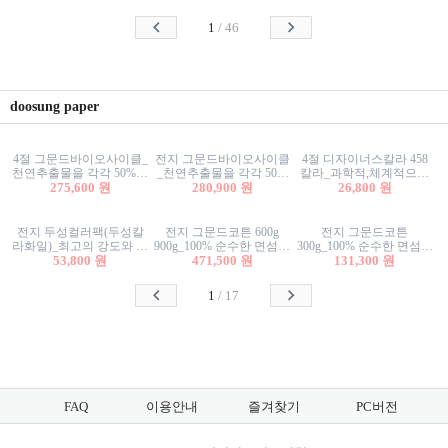
사리상자
스티커/팬시스티커
물스티커/팬시스티커
1
/
46
doosung paper
4절 그문드바이오사이클_
전지 그문드바이오사이클
4절 디자이너스칼라 458
천연추출물을 각각 50%이
_천연추출물을 각각 50%
칼라_과학적,체계적으로
상 함유한 친환경그래픽
275,600 원
이상 함유한 친환경그래
280,900 원
분류된 200색을 갖춘 색지
26,800 원
용지 600g
픽용지 600g
81.4g 116g 151g 209g 302g
전지 두성컬러팩(두성칼
전지 그문드코튼 600g
전지 그문드코튼
라화일)_최고의 강도와 평
900g_100% 순수한 면섬유
300g_100% 순수한 면섬유
활성을 지닌 다양한 컬러
53,800 원
로 만든 친환경프리미엄
471,500 원
로 만든 친환경프리미엄
131,300 원
의 색보드 157g 209g 262g
용지 110g 300g 600g 900g
용지 110g 300g 600g 900g
1
/
17
FAQ
이용안내
즐겨찾기
PC버전