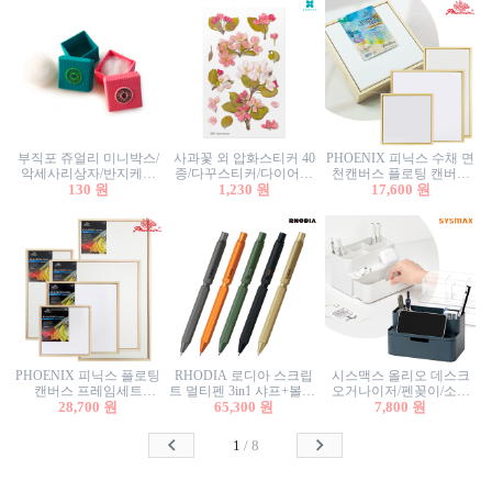
부직포 쥬얼리 미니박스/
사과꽃 외 압화스티커 40
PHOENIX 피닉스 수채 면
악세사리상자/반지케이
종/다꾸스티커/다이어리
천캔버스 플로팅 캔버스
스/반지상자/귀걸이상자/
130 원
꾸미기/꽃스티커/자연물
1,230 원
프레임세트 30x30cm/액자
17,600 원
귀걸이박스
스티커/팬시스티커
캔버스
PHOENIX 피닉스 플로팅
RHODIA 로디아 스크립
시스맥스 올리오 데스크
캔버스 프레임세트
트 멀티펜 3in1 샤프+볼펜/
오거나이저/펜꽂이/소품
50x50cm/액자캔버스/인테
28,700 원
무광택 알루미늄 육각배
65,300 원
꽂이/소품함/정리함/수납
7,800 원
리어소품
럴
함/화장품정리함/데스크
정리
1
/
8