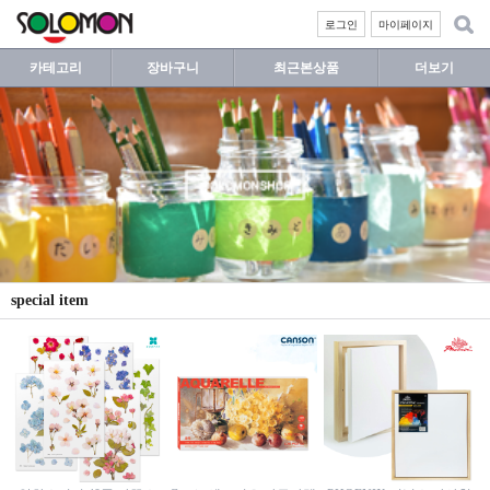
로그인
마이페이지
카테고리
장바구니
최근본상품
더보기
special item