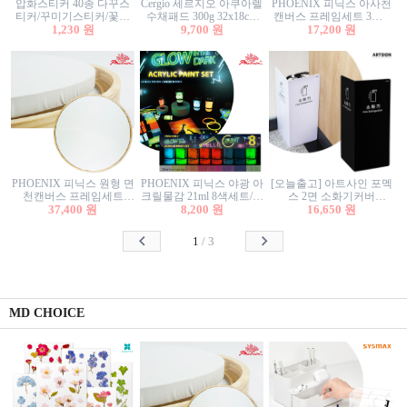
압화스티커 40종 다꾸스
Cergio 세르지오 아쿠아렐
PHOENIX 피닉스 아사천
티커/꾸미기스티커/꽃스
수채패드 300g 32x18cm
캔버스 프레임세트 3호F
티커/압화꽃책갈피/팬시
1,230 원
12매 1면제본
9,700 원
27.3x22cm 캔버스와 올림
17,200 원
스티커
액자세트/액자캔버스
PHOENIX 피닉스 원형 면
PHOENIX 피닉스 야광 아
[오늘출고] 아트사인 포멕
천캔버스 프레임세트
크릴물감 21ml 8색세트/야
스 2면 소화기커버
40cm/원형캔버스/플로팅
37,400 원
8,200 원
광물감
1470/1471/소화기커버/소
16,650 원
캔버스/액자캔버스
화기가림막/소화기보관
함/소화기거치대/소화기
1
/
3
안내판
MD CHOICE