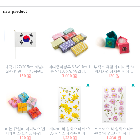
new product
태극기 27x20.5cm 비닐재
미니종이봉투 6.5x9.5cm 1
부직포 쥬얼리 미니박스/
질/대한민국국기/응원깃
봉 약 100장입/쥬얼리봉
악세사리상자/반지케이
발/행사깃발
150 원
투/증명사진봉투/악세사
3,000 원
스/반지상자/귀걸이상자/
130 원
리봉투/카드봉투/편지봉
귀걸이박스
투
리본 쥬얼리 미니박스/반
개나리 외 압화스티커 40
코스모스 외 압화스티커
지케이스/반지상자/귀걸
종/다꾸스티커/다이어리
40종/다꾸스티커/다이어
이상자/귀걸이박스/악세
100 원
꾸미기/꽃스티커/자연물
1,230 원
리꾸미기/꽃스티커/자연
1,230 원