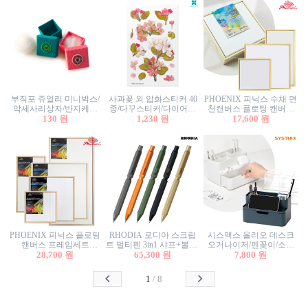
부직포 쥬얼리 미니박스/
사과꽃 외 압화스티커 40
PHOENIX 피닉스 수채 면
악세사리상자/반지케이
종/다꾸스티커/다이어리
천캔버스 플로팅 캔버스
스/반지상자/귀걸이상자/
130 원
꾸미기/꽃스티커/자연물
1,230 원
프레임세트 30x30cm/액자
17,600 원
귀걸이박스
스티커/팬시스티커
캔버스
PHOENIX 피닉스 플로팅
RHODIA 로디아 스크립
시스맥스 올리오 데스크
캔버스 프레임세트
트 멀티펜 3in1 샤프+볼펜/
오거나이저/펜꽂이/소품
50x50cm/액자캔버스/인테
28,700 원
무광택 알루미늄 육각배
65,300 원
꽂이/소품함/정리함/수납
7,800 원
리어소품
럴
함/화장품정리함/데스크
정리
1
/
8