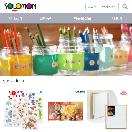
로그인
마이페이지
카테고리
장바구니
최근본상품
더보기
special item