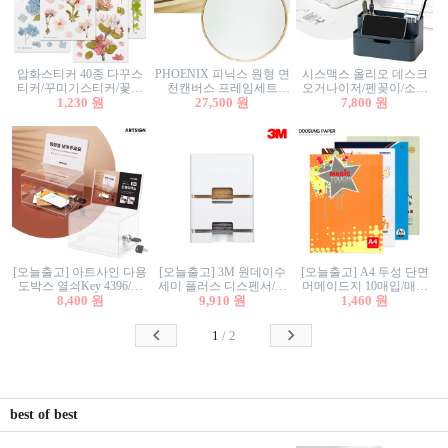
압화스티커 40종 다꾸스
PHOENIX 피닉스 원형 면
시스맥스 올리오 데스크
티커/꾸미기스티커/꽃스
천캔버스 프레임세트
오거나이저/펜꽂이/소품
티커/압화꽃책갈피/팬시
1,230 원
30cm/원형캔버스/플로팅
27,500 원
꽂이/소품함/정리함/수납
7,800 원
스티커
캔버스/액자캔버스
함/화장품정리함/데스크
정리
[오늘출고] 아트사인 다용
[오늘출고] 3M 원데이수
[오늘출고] A4 두성 단면
도박스 열쇠Key 4396/투
세미 플러스 디스펜서/소
머메이드지 10매입/매직
표함/건의함/모금함/응모
8,400 원
프트수세미5매+강력수세
9,910 원
터치/색지/색상지/색복사
1,460 원
함/추첨함/선거함/명함함/
미5매 포함
용지/POP용지/수채화WL/
이벤트함/투명박스
칼라색지/고급복사지
1
/
2
best of best