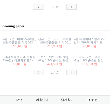
사리상자
스티커/팬시스티커
물스티커/팬시스티커
1
/
45
doosung paper
4절 그문드바이오사이클_
전지 그문드바이오사이클
4절 디자이너스칼라 458
천연추출물을 각각 50%이
_천연추출물을 각각 50%
칼라_과학적,체계적으로
상 함유한 친환경그래픽
275,600 원
이상 함유한 친환경그래
280,900 원
분류된 200색을 갖춘 색지
26,800 원
용지 600g
픽용지 600g
81.4g 116g 151g 209g 302g
전지 두성컬러팩(두성칼
전지 그문드코튼 600g
전지 그문드코튼
라화일)_최고의 강도와 평
900g_100% 순수한 면섬유
300g_100% 순수한 면섬유
활성을 지닌 다양한 컬러
53,800 원
로 만든 친환경프리미엄
471,500 원
로 만든 친환경프리미엄
131,300 원
의 색보드 157g 209g 262g
용지 110g 300g 600g 900g
용지 110g 300g 600g 900g
1
/
17
FAQ
이용안내
즐겨찾기
PC버전