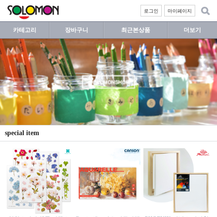
로그인
마이페이지
카테고리
장바구니
최근본상품
더보기
special item