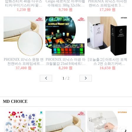
압화스티커 40종 다꾸스
Cergio 세르지오 아쿠아렐
PHOENIX 피닉스 아사천
티커/꾸미기스티커/꽃스
수채패드 300g 32x18cm
캔버스 프레임세트 3호F
티커/압화꽃책갈피/팬시
1,230 원
12매 1면제본
9,700 원
27.3x22cm 캔버스와 올림
17,200 원
스티커
액자세트/액자캔버스
PHOENIX 피닉스 원형 면
PHOENIX 피닉스 야광 아
[오늘출고] 아트사인 포멕
천캔버스 프레임세트
크릴물감 21ml 8색세트/야
스 2면 소화기커버
40cm/원형캔버스/플로팅
37,400 원
8,200 원
광물감
1470/1471/소화기커버/소
16,650 원
캔버스/액자캔버스
화기가림막/소화기보관
함/소화기거치대/소화기
1
/
2
안내판
MD CHOICE