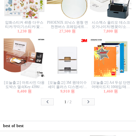
압화스티커 40종 다꾸스
PHOENIX 피닉스 원형 면
시스맥스 올리오 데스크
티커/꾸미기스티커/꽃스
천캔버스 프레임세트
오거나이저/펜꽂이/소품
티커/압화꽃책갈피/팬시
1,230 원
30cm/원형캔버스/플로팅
27,500 원
꽂이/소품함/정리함/수납
7,800 원
스티커
캔버스/액자캔버스
함/화장품정리함/데스크
정리
[오늘출고] 아트사인 다용
[오늘출고] 3M 원데이수
[오늘출고] A4 두성 단면
도박스 열쇠Key 4396/투
세미 플러스 디스펜서/소
머메이드지 10매입/매직
표함/건의함/모금함/응모
8,400 원
프트수세미5매+강력수세
9,910 원
터치/색지/색상지/색복사
1,460 원
함/추첨함/선거함/명함함/
미5매 포함
용지/POP용지/수채화WL/
이벤트함/투명박스
칼라색지/고급복사지
1
/
2
best of best