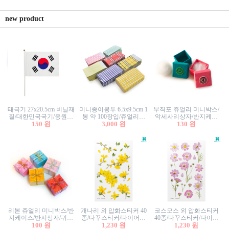
new product
태극기 27x20.5cm 비닐재
미니종이봉투 6.5x9.5cm 1
부직포 쥬얼리 미니박스/
질/대한민국국기/응원깃
봉 약 100장입/쥬얼리봉
악세사리상자/반지케이
발/행사깃발
150 원
투/증명사진봉투/악세사
3,000 원
스/반지상자/귀걸이상자/
130 원
리봉투/카드봉투/편지봉
귀걸이박스
투
리본 쥬얼리 미니박스/반
개나리 외 압화스티커 40
코스모스 외 압화스티커
지케이스/반지상자/귀걸
종/다꾸스티커/다이어리
40종/다꾸스티커/다이어
이상자/귀걸이박스/악세
100 원
꾸미기/꽃스티커/자연물
1,230 원
리꾸미기/꽃스티커/자연
1,230 원