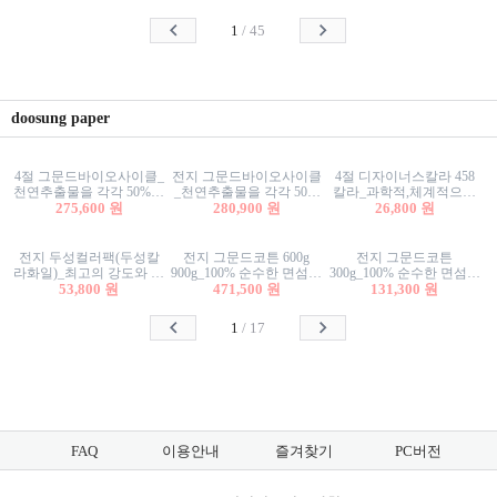
사리상자
스티커/팬시스티커
물스티커/팬시스티커
1
/
45
doosung paper
4절 그문드바이오사이클_
전지 그문드바이오사이클
4절 디자이너스칼라 458
천연추출물을 각각 50%이
_천연추출물을 각각 50%
칼라_과학적,체계적으로
상 함유한 친환경그래픽
275,600 원
이상 함유한 친환경그래
280,900 원
분류된 200색을 갖춘 색지
26,800 원
용지 600g
픽용지 600g
81.4g 116g 151g 209g 302g
전지 두성컬러팩(두성칼
전지 그문드코튼 600g
전지 그문드코튼
라화일)_최고의 강도와 평
900g_100% 순수한 면섬유
300g_100% 순수한 면섬유
활성을 지닌 다양한 컬러
53,800 원
로 만든 친환경프리미엄
471,500 원
로 만든 친환경프리미엄
131,300 원
의 색보드 157g 209g 262g
용지 110g 300g 600g 900g
용지 110g 300g 600g 900g
1
/
17
FAQ
이용안내
즐겨찾기
PC버전