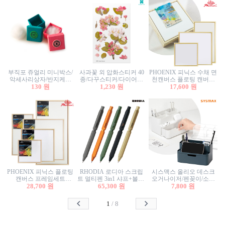
부직포 쥬얼리 미니박스/
사과꽃 외 압화스티커 40
PHOENIX 피닉스 수채 면
악세사리상자/반지케이
종/다꾸스티커/다이어리
천캔버스 플로팅 캔버스
스/반지상자/귀걸이상자/
130 원
꾸미기/꽃스티커/자연물
1,230 원
프레임세트 30x30cm/액자
17,600 원
귀걸이박스
스티커/팬시스티커
캔버스
PHOENIX 피닉스 플로팅
RHODIA 로디아 스크립
시스맥스 올리오 데스크
캔버스 프레임세트
트 멀티펜 3in1 샤프+볼펜/
오거나이저/펜꽂이/소품
50x50cm/액자캔버스/인테
28,700 원
무광택 알루미늄 육각배
65,300 원
꽂이/소품함/정리함/수납
7,800 원
리어소품
럴
함/화장품정리함/데스크
정리
1
/
8