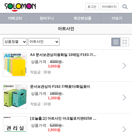
로그인
마이페이지
카테고리
장바구니
최근본상품
더보기
아트사인
A4 문서보관상자용화일 10매입 F193-7/문서보관화일
상품가격 :
4000원
↓
3,000원
적립금 : 30원
문서보관상자 F192-7/책꽂이/화일꽂이
상품가격 :
1800원
↓
1,300원
적립금 : 10원
[오늘출고] 아트사인 아크릴표지판0258 관리실 25x8
상품가격 :
5200원
↓
2,900원