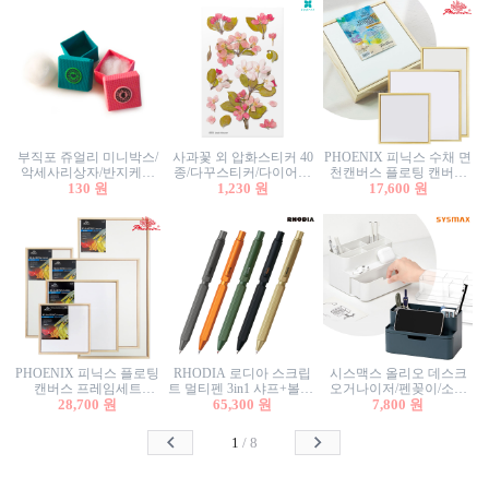
부직포 쥬얼리 미니박스/
사과꽃 외 압화스티커 40
PHOENIX 피닉스 수채 면
악세사리상자/반지케이
종/다꾸스티커/다이어리
천캔버스 플로팅 캔버스
스/반지상자/귀걸이상자/
130 원
꾸미기/꽃스티커/자연물
1,230 원
프레임세트 30x30cm/액자
17,600 원
귀걸이박스
스티커/팬시스티커
캔버스
PHOENIX 피닉스 플로팅
RHODIA 로디아 스크립
시스맥스 올리오 데스크
캔버스 프레임세트
트 멀티펜 3in1 샤프+볼펜/
오거나이저/펜꽂이/소품
50x50cm/액자캔버스/인테
28,700 원
무광택 알루미늄 육각배
65,300 원
꽂이/소품함/정리함/수납
7,800 원
리어소품
럴
함/화장품정리함/데스크
정리
1
/
8