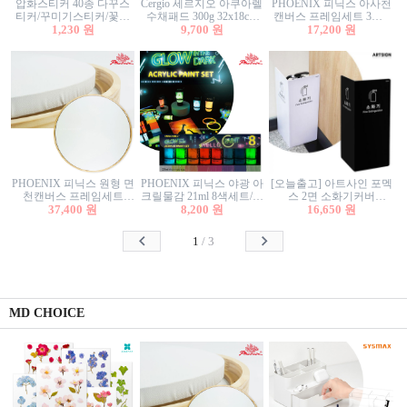
압화스티커 40종 다꾸스
Cergio 세르지오 아쿠아렐
PHOENIX 피닉스 아사천
티커/꾸미기스티커/꽃스
수채패드 300g 32x18cm
캔버스 프레임세트 3호F
티커/압화꽃책갈피/팬시
1,230 원
12매 1면제본
9,700 원
27.3x22cm 캔버스와 올림
17,200 원
스티커
액자세트/액자캔버스
PHOENIX 피닉스 원형 면
PHOENIX 피닉스 야광 아
[오늘출고] 아트사인 포멕
천캔버스 프레임세트
크릴물감 21ml 8색세트/야
스 2면 소화기커버
40cm/원형캔버스/플로팅
37,400 원
8,200 원
광물감
1470/1471/소화기커버/소
16,650 원
캔버스/액자캔버스
화기가림막/소화기보관
함/소화기거치대/소화기
1
/
3
안내판
MD CHOICE