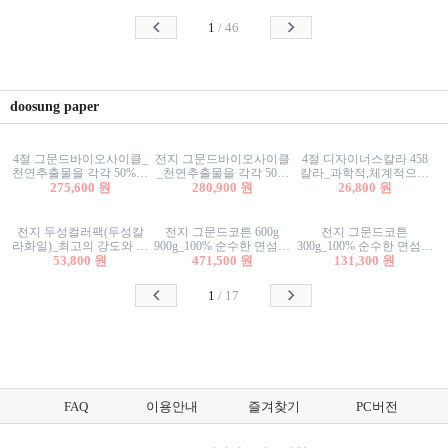
사리상자
스티커/팬시스티커
물스티커/팬시스티커
1
/
46
doosung paper
4절 그문드바이오사이클_
전지 그문드바이오사이클
4절 디자이너스칼라 458
천연추출물을 각각 50%이
_천연추출물을 각각 50%
칼라_과학적,체계적으로
상 함유한 친환경그래픽
275,600 원
이상 함유한 친환경그래
280,900 원
분류된 200색을 갖춘 색지
26,800 원
용지 600g
픽용지 600g
81.4g 116g 151g 209g 302g
전지 두성컬러팩(두성칼
전지 그문드코튼 600g
전지 그문드코튼
라화일)_최고의 강도와 평
900g_100% 순수한 면섬유
300g_100% 순수한 면섬유
활성을 지닌 다양한 컬러
53,800 원
로 만든 친환경프리미엄
471,500 원
로 만든 친환경프리미엄
131,300 원
의 색보드 157g 209g 262g
용지 110g 300g 600g 900g
용지 110g 300g 600g 900g
1
/
17
FAQ
이용안내
즐겨찾기
PC버전