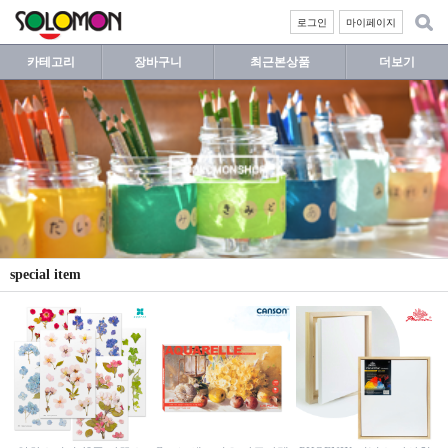
로그인
마이페이지
카테고리
장바구니
최근본상품
더보기
special item