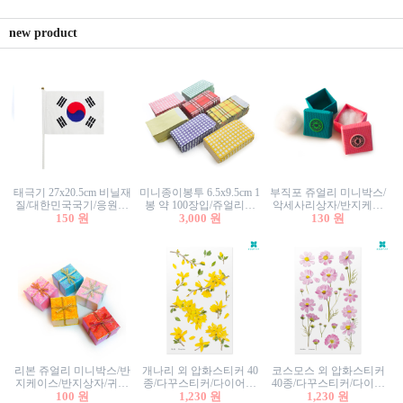
new product
태극기 27x20.5cm 비닐재
미니종이봉투 6.5x9.5cm 1
부직포 쥬얼리 미니박스/
질/대한민국국기/응원깃
봉 약 100장입/쥬얼리봉
악세사리상자/반지케이
발/행사깃발
150 원
투/증명사진봉투/악세사
3,000 원
스/반지상자/귀걸이상자/
130 원
리봉투/카드봉투/편지봉
귀걸이박스
투
리본 쥬얼리 미니박스/반
개나리 외 압화스티커 40
코스모스 외 압화스티커
지케이스/반지상자/귀걸
종/다꾸스티커/다이어리
40종/다꾸스티커/다이어
이상자/귀걸이박스/악세
100 원
꾸미기/꽃스티커/자연물
1,230 원
리꾸미기/꽃스티커/자연
1,230 원