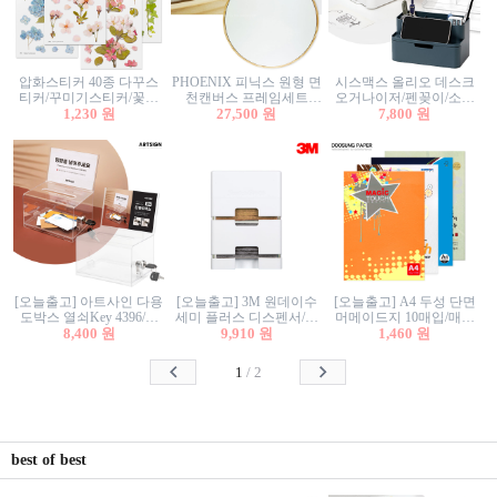
압화스티커 40종 다꾸스
PHOENIX 피닉스 원형 면
시스맥스 올리오 데스크
티커/꾸미기스티커/꽃스
천캔버스 프레임세트
오거나이저/펜꽂이/소품
티커/압화꽃책갈피/팬시
1,230 원
30cm/원형캔버스/플로팅
27,500 원
꽂이/소품함/정리함/수납
7,800 원
스티커
캔버스/액자캔버스
함/화장품정리함/데스크
정리
[오늘출고] 아트사인 다용
[오늘출고] 3M 원데이수
[오늘출고] A4 두성 단면
도박스 열쇠Key 4396/투
세미 플러스 디스펜서/소
머메이드지 10매입/매직
표함/건의함/모금함/응모
8,400 원
프트수세미5매+강력수세
9,910 원
터치/색지/색상지/색복사
1,460 원
함/추첨함/선거함/명함함/
미5매 포함
용지/POP용지/수채화WL/
이벤트함/투명박스
칼라색지/고급복사지
1
/
2
best of best