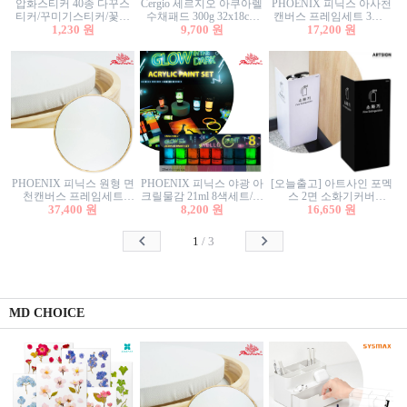
압화스티커 40종 다꾸스
Cergio 세르지오 아쿠아렐
PHOENIX 피닉스 아사천
티커/꾸미기스티커/꽃스
수채패드 300g 32x18cm
캔버스 프레임세트 3호F
티커/압화꽃책갈피/팬시
1,230 원
12매 1면제본
9,700 원
27.3x22cm 캔버스와 올림
17,200 원
스티커
액자세트/액자캔버스
PHOENIX 피닉스 원형 면
PHOENIX 피닉스 야광 아
[오늘출고] 아트사인 포멕
천캔버스 프레임세트
크릴물감 21ml 8색세트/야
스 2면 소화기커버
40cm/원형캔버스/플로팅
37,400 원
8,200 원
광물감
1470/1471/소화기커버/소
16,650 원
캔버스/액자캔버스
화기가림막/소화기보관
함/소화기거치대/소화기
1
/
3
안내판
MD CHOICE