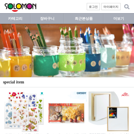
로그인
마이페이지
카테고리
장바구니
최근본상품
더보기
special item