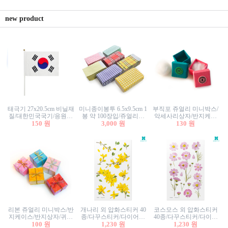
new product
태극기 27x20.5cm 비닐재
미니종이봉투 6.5x9.5cm 1
부직포 쥬얼리 미니박스/
질/대한민국국기/응원깃
봉 약 100장입/쥬얼리봉
악세사리상자/반지케이
발/행사깃발
150 원
투/증명사진봉투/악세사
3,000 원
스/반지상자/귀걸이상자/
130 원
리봉투/카드봉투/편지봉
귀걸이박스
투
리본 쥬얼리 미니박스/반
개나리 외 압화스티커 40
코스모스 외 압화스티커
지케이스/반지상자/귀걸
종/다꾸스티커/다이어리
40종/다꾸스티커/다이어
이상자/귀걸이박스/악세
100 원
꾸미기/꽃스티커/자연물
1,230 원
리꾸미기/꽃스티커/자연
1,230 원