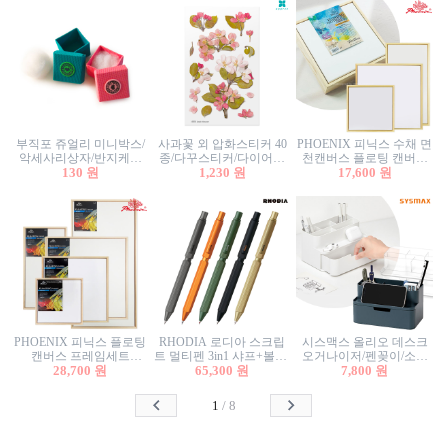
부직포 쥬얼리 미니박스/
사과꽃 외 압화스티커 40
PHOENIX 피닉스 수채 면
악세사리상자/반지케이
종/다꾸스티커/다이어리
천캔버스 플로팅 캔버스
스/반지상자/귀걸이상자/
130 원
꾸미기/꽃스티커/자연물
1,230 원
프레임세트 30x30cm/액자
17,600 원
귀걸이박스
스티커/팬시스티커
캔버스
PHOENIX 피닉스 플로팅
RHODIA 로디아 스크립
시스맥스 올리오 데스크
캔버스 프레임세트
트 멀티펜 3in1 샤프+볼펜/
오거나이저/펜꽂이/소품
50x50cm/액자캔버스/인테
28,700 원
무광택 알루미늄 육각배
65,300 원
꽂이/소품함/정리함/수납
7,800 원
리어소품
럴
함/화장품정리함/데스크
정리
1
/
8