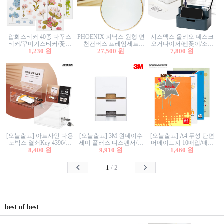
압화스티커 40종 다꾸스
PHOENIX 피닉스 원형 면
시스맥스 올리오 데스크
티커/꾸미기스티커/꽃스
천캔버스 프레임세트
오거나이저/펜꽂이/소품
티커/압화꽃책갈피/팬시
1,230 원
30cm/원형캔버스/플로팅
27,500 원
꽂이/소품함/정리함/수납
7,800 원
스티커
캔버스/액자캔버스
함/화장품정리함/데스크
정리
[오늘출고] 아트사인 다용
[오늘출고] 3M 원데이수
[오늘출고] A4 두성 단면
도박스 열쇠Key 4396/투
세미 플러스 디스펜서/소
머메이드지 10매입/매직
표함/건의함/모금함/응모
8,400 원
프트수세미5매+강력수세
9,910 원
터치/색지/색상지/색복사
1,460 원
함/추첨함/선거함/명함함/
미5매 포함
용지/POP용지/수채화WL/
이벤트함/투명박스
칼라색지/고급복사지
1
/
2
best of best