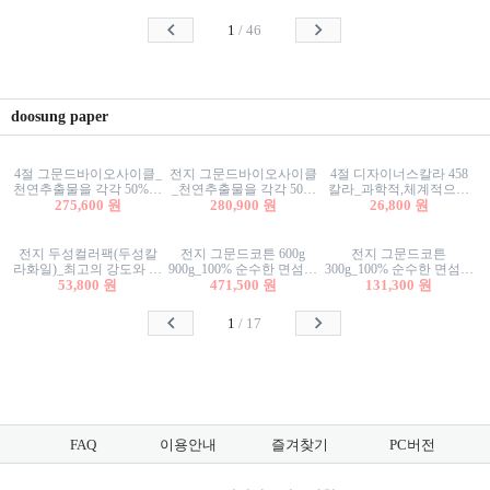
사리상자
스티커/팬시스티커
물스티커/팬시스티커
1
/
46
doosung paper
4절 그문드바이오사이클_
전지 그문드바이오사이클
4절 디자이너스칼라 458
천연추출물을 각각 50%이
_천연추출물을 각각 50%
칼라_과학적,체계적으로
상 함유한 친환경그래픽
275,600 원
이상 함유한 친환경그래
280,900 원
분류된 200색을 갖춘 색지
26,800 원
용지 600g
픽용지 600g
81.4g 116g 151g 209g 302g
전지 두성컬러팩(두성칼
전지 그문드코튼 600g
전지 그문드코튼
라화일)_최고의 강도와 평
900g_100% 순수한 면섬유
300g_100% 순수한 면섬유
활성을 지닌 다양한 컬러
53,800 원
로 만든 친환경프리미엄
471,500 원
로 만든 친환경프리미엄
131,300 원
의 색보드 157g 209g 262g
용지 110g 300g 600g 900g
용지 110g 300g 600g 900g
1
/
17
FAQ
이용안내
즐겨찾기
PC버전