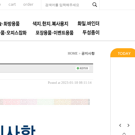
e
cart
order
공지사항
HOME >
Posted at 2023-01-18 08:11:14