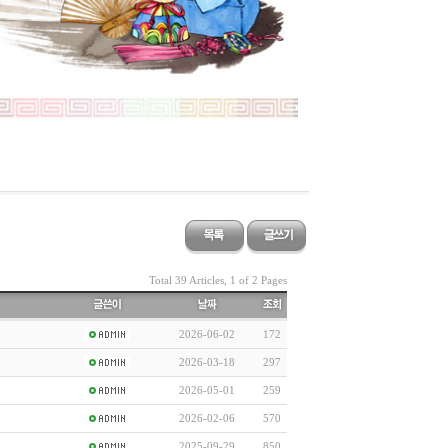
Total 39 Articles, 1 of 2 Pages
2026-06-02
172
2026-03-18
297
2026-05-01
259
2026-02-06
570
2025-09-29
850