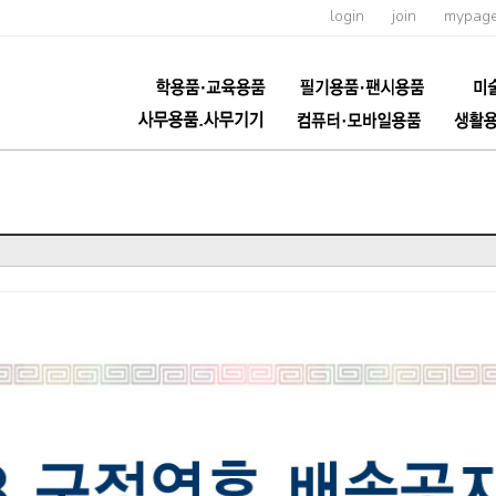
login
join
mypag