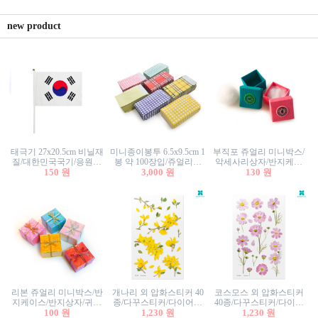
new product
태극기 27x20.5cm 비닐재
미니종이봉투 6.5x9.5cm 1
부직포 쥬얼리 미니박스/
질/대한민국국기/응원깃
봉 약 100장입/쥬얼리봉
악세사리상자/반지케이
발/행사깃발
150 원
투/증명사진봉투/악세사
3,000 원
스/반지상자/귀걸이상자/
130 원
리봉투/카드봉투/편지봉
귀걸이박스
투
리본 쥬얼리 미니박스/반
개나리 외 압화스티커 40
코스모스 외 압화스티커
지케이스/반지상자/귀걸
종/다꾸스티커/다이어리
40종/다꾸스티커/다이어
이상자/귀걸이박스/악세
100 원
꾸미기/꽃스티커/자연물
1,230 원
리꾸미기/꽃스티커/자연
1,230 원