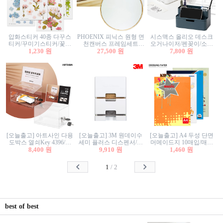
압화스티커 40종 다꾸스
PHOENIX 피닉스 원형 면
시스맥스 올리오 데스크
티커/꾸미기스티커/꽃스
천캔버스 프레임세트
오거나이저/펜꽂이/소품
티커/압화꽃책갈피/팬시
1,230 원
30cm/원형캔버스/플로팅
27,500 원
꽂이/소품함/정리함/수납
7,800 원
스티커
캔버스/액자캔버스
함/화장품정리함/데스크
정리
[오늘출고] 아트사인 다용
[오늘출고] 3M 원데이수
[오늘출고] A4 두성 단면
도박스 열쇠Key 4396/투
세미 플러스 디스펜서/소
머메이드지 10매입/매직
표함/건의함/모금함/응모
8,400 원
프트수세미5매+강력수세
9,910 원
터치/색지/색상지/색복사
1,460 원
함/추첨함/선거함/명함함/
미5매 포함
용지/POP용지/수채화WL/
이벤트함/투명박스
칼라색지/고급복사지
1
/
2
best of best