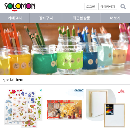
로그인
마이페이지
카테고리
장바구니
최근본상품
더보기
special item