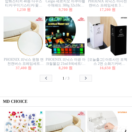
압화스티커 40종 다꾸스
Cergio 세르지오 아쿠아렐
PHOENIX 피닉스 아사천
티커/꾸미기스티커/꽃스
수채패드 300g 32x18cm
캔버스 프레임세트 3호F
티커/압화꽃책갈피/팬시
1,230 원
12매 1면제본
9,700 원
27.3x22cm 캔버스와 올림
17,200 원
스티커
액자세트/액자캔버스
PHOENIX 피닉스 원형 면
PHOENIX 피닉스 야광 아
[오늘출고] 아트사인 포멕
천캔버스 프레임세트
크릴물감 21ml 8색세트/야
스 2면 소화기커버
40cm/원형캔버스/플로팅
37,400 원
8,200 원
광물감
1470/1471/소화기커버/소
16,650 원
캔버스/액자캔버스
화기가림막/소화기보관
함/소화기거치대/소화기
1
/
3
안내판
MD CHOICE