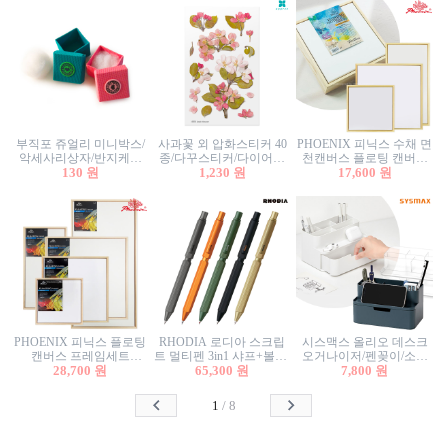
부직포 쥬얼리 미니박스/
사과꽃 외 압화스티커 40
PHOENIX 피닉스 수채 면
악세사리상자/반지케이
종/다꾸스티커/다이어리
천캔버스 플로팅 캔버스
스/반지상자/귀걸이상자/
130 원
꾸미기/꽃스티커/자연물
1,230 원
프레임세트 30x30cm/액자
17,600 원
귀걸이박스
스티커/팬시스티커
캔버스
PHOENIX 피닉스 플로팅
RHODIA 로디아 스크립
시스맥스 올리오 데스크
캔버스 프레임세트
트 멀티펜 3in1 샤프+볼펜/
오거나이저/펜꽂이/소품
50x50cm/액자캔버스/인테
28,700 원
무광택 알루미늄 육각배
65,300 원
꽂이/소품함/정리함/수납
7,800 원
리어소품
럴
함/화장품정리함/데스크
정리
1
/
8