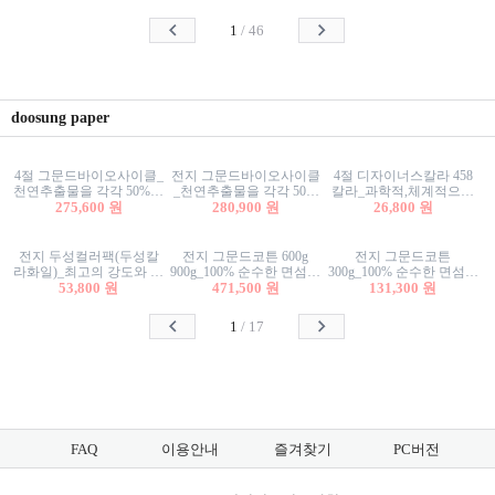
사리상자
스티커/팬시스티커
물스티커/팬시스티커
1
/
46
doosung paper
4절 그문드바이오사이클_
전지 그문드바이오사이클
4절 디자이너스칼라 458
천연추출물을 각각 50%이
_천연추출물을 각각 50%
칼라_과학적,체계적으로
상 함유한 친환경그래픽
275,600 원
이상 함유한 친환경그래
280,900 원
분류된 200색을 갖춘 색지
26,800 원
용지 600g
픽용지 600g
81.4g 116g 151g 209g 302g
전지 두성컬러팩(두성칼
전지 그문드코튼 600g
전지 그문드코튼
라화일)_최고의 강도와 평
900g_100% 순수한 면섬유
300g_100% 순수한 면섬유
활성을 지닌 다양한 컬러
53,800 원
로 만든 친환경프리미엄
471,500 원
로 만든 친환경프리미엄
131,300 원
의 색보드 157g 209g 262g
용지 110g 300g 600g 900g
용지 110g 300g 600g 900g
1
/
17
FAQ
이용안내
즐겨찾기
PC버전